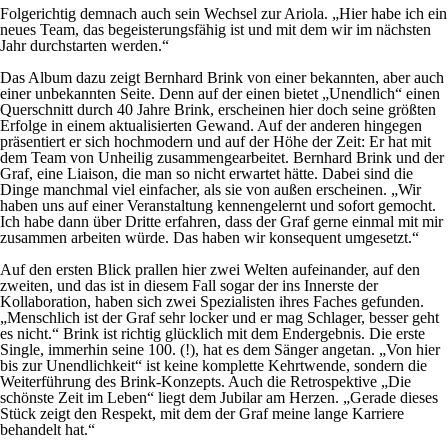
Folgerichtig demnach auch sein Wechsel zur Ariola. „Hier habe ich ein
neues Team, das begeisterungsfähig ist und mit dem wir im nächsten
Jahr durchstarten werden.“
Das Album dazu zeigt Bernhard Brink von einer bekannten, aber auch
einer unbekannten Seite. Denn auf der einen bietet „Unendlich“ einen
Querschnitt durch 40 Jahre Brink, erscheinen hier doch seine größten
Erfolge in einem aktualisierten Gewand. Auf der anderen hingegen
präsentiert er sich hochmodern und auf der Höhe der Zeit: Er hat mit
dem Team von Unheilig zusammengearbeitet. Bernhard Brink und der
Graf, eine Liaison, die man so nicht erwartet hätte. Dabei sind die
Dinge manchmal viel einfacher, als sie von außen erscheinen. „Wir
haben uns auf einer Veranstaltung kennengelernt und sofort gemocht.
Ich habe dann über Dritte erfahren, dass der Graf gerne einmal mit mir
zusammen arbeiten würde. Das haben wir konsequent umgesetzt.“
Auf den ersten Blick prallen hier zwei Welten aufeinander, auf den
zweiten, und das ist in diesem Fall sogar der ins Innerste der
Kollaboration, haben sich zwei Spezialisten ihres Faches gefunden.
„Menschlich ist der Graf sehr locker und er mag Schlager, besser geht
es nicht.“ Brink ist richtig glücklich mit dem Endergebnis. Die erste
Single, immerhin seine 100. (!), hat es dem Sänger angetan. „Von hier
bis zur Unendlichkeit“ ist keine komplette Kehrtwende, sondern die
Weiterführung des Brink-Konzepts. Auch die Retrospektive „Die
schönste Zeit im Leben“ liegt dem Jubilar am Herzen. „Gerade dieses
Stück zeigt den Respekt, mit dem der Graf meine lange Karriere
behandelt hat.“