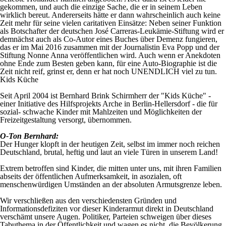
gekommen, und auch die einzige Sache, die er in seinem Leben
wirklich bereut. Andererseits hätte er dann wahrscheinlich auch keine
Zeit mehr für seine vielen caritativen Einsätze: Neben seiner Funktion
als Botschafter der deutschen José Carreras-Leukämie-Stiftung wird er
demnächst auch als Co-Autor eines Buches über Demenz fungieren,
das er im Mai 2016 zusammen mit der Journalistin Eva Popp und der
Stiftung Nonne Anna veröffentlichen wird. Auch wenn er Anekdoten
ohne Ende zum Besten geben kann, für eine Auto-Biographie ist die
Zeit nicht reif, grinst er, denn er hat noch UNENDLICH viel zu tun.
Kids Küche
Seit April 2004 ist Bernhard Brink Schirmherr der "Kids Küche" -
einer Initiative des Hilfsprojekts Arche in Berlin-Hellersdorf - die für
sozial- schwache Kinder mit Mahlzeiten und Möglichkeiten der
Freizeitgestaltung versorgt, übernommen.
O-Ton Bernhard:
Der Hunger klopft in der heutigen Zeit, selbst im immer noch reichen
Deutschland, brutal, heftig und laut an viele Türen in unserem Land!
Extrem betroffen sind Kinder, die mitten unter uns, mit ihren Familien
abseits der öffentlichen Aufmerksamkeit, in asozialen, oft
menschenwürdigen Umständen an der absoluten Armutsgrenze leben.
Wir verschließen aus den verschiedensten Gründen und
Informationsdefiziten vor dieser Kinderarmut direkt in Deutschland
verschämt unsere Augen. Politiker, Parteien schweigen über dieses
Tabuthema in der Öffentlichkeit und wagen es nicht, die Bevölkerung