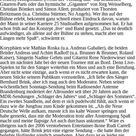
Gitarren-Parts oder das hymnische „Giganten“ von Jörg Weisselberg,
Christian Bömkes und Simon Allert, produziert von Thorsten
Brötzmann (u.a. Christina Stürmer, No Angels). Wer ihn auf der
Bühne erlebt, bekommt ganz schnell einen Eindruck davon, warum
der Mann in seiner Karriere 25 Studioalben aufgenommen hat. Er hat
schon früh auf das Konzept ‚live‘ und Band gesetzt. „Das ist deutlich
aufwändiger, als alleine auf der Bühne zu stehen, macht aber um
Längen mehr Spaß“, schwärmt er.
Koryphäen wie Mathias Roska (u.a. Andreas Gabalier), die beiden
Brüder Andreas und Achim Radloff (u.a. Brunner & Brunner, Roland
Kaiser), Sängerin Nadine Gehrts und Gitarrist Rene Niederwieser sind
auch im nächsten Jahr bei der neuen Tournee mit an Bord. Denn Live-
Spielen ist für den Sänger weiterhin ein Muss und auch eine Berufung.
Aber nicht seine einzige, auch wenn er es nicht erwarten kann, die
neuen Stücke seinem Publikum vorzustellen. „Ich liebe den Sänger
Bernhard Brink, aber ich mag auch den Moderator. Neben seiner
wöchentlichen Sonntags-Sendung beim Radiosender Antenne
Brandenburg moderiert der Allrounder seit über 20 Jahren auch die
MDR-Sendungen „Schlager des Jahres“ und „Schlager des Sommers“.
Ein zweites Standbein, auf dem er sich pudelwohl fühlt, auch wenn er
dazu wie die Jungfrau zum Kinde gekommen ist. „Als die Neue
Deutsche Welle aufkam, musste ich ins kalte Wasser springen und
habe gemerkt, dass mir die Moderation trotz aller Anstrengung Spaß
macht und meine flapsige Art auch durchaus ankommt.“ Wäre es
übrigens nach der 2006 verstorbenen Entertainer-Ikone Rudi Carrell
gegangen, hätte Brink jetzt eine eigene Sendung – die hatte ihm der
beliebte Holländer nämlich angeboten. Aber dazu ist es leider nie