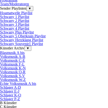
Programme
Team/Moderatoren
Sender Playlisten
▼
Hoamatwelle Playlist
Schwany 1 Playlist
Schwany 2 Playlist
Schwany 3 Playlist
Schwany 4 Playlist
Schwany Plus Playlist
Schwany 5 Oberkrain Playlist
Schwany Herzklang Playlist
Schwany Souvenir1 Playlist
Künstler Archiv
▼
Blasmusik A bis
Volksmusik A-B
Volksmusik C-E
Volksmusik F-L
Volksmusik K-N
Volksmusik O-R
Volksmusik S-V
Volksmusik W-Z
Echte Volksmusik A bis
Schlager A-D
Schlager E-J
Schlager K-O
Schlager P-Z
B Künstler
C Künstler