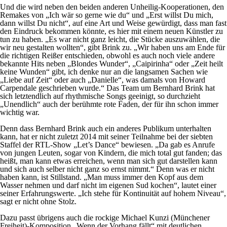
Und die wird neben den beiden anderen Unheilig-Kooperationen, den
Remakes von „Ich wär so gerne wie du“ und „Erst willst Du mich,
dann willst Du nicht“, auf eine Art und Weise gewürdigt, dass man fast
den Eindruck bekommen könnte, es hier mit einem neuen Künstler zu
tun zu haben. „Es war nicht ganz leicht, die Stücke auszuwählen, die
wir neu gestalten wollten“, gibt Brink zu. „Wir haben uns am Ende für
die richtigen Reißer entschieden, obwohl es auch noch viele andere
bekannte Hits neben „Blondes Wunder“, „Caipirinha“ oder „Zeit heilt
keine Wunden“ gibt, ich denke nur an die langsamen Sachen wie
„Liebe auf Zeit“ oder auch „Danielle“, was damals von Howard
Carpendale geschrieben wurde.“ Das Team um Bernhard Brink hat
sich letztendlich auf rhythmische Songs geeinigt, so durchzieht
„Unendlich“ auch der berühmte rote Faden, der für ihn schon immer
wichtig war.
Denn dass Bernhard Brink auch ein anderes Publikum unterhalten
kann, hat er nicht zuletzt 2014 mit seiner Teilnahme bei der siebten
Staffel der RTL-Show „Let’s Dance“ bewiesen. „Da gab es Anrufe
von jungen Leuten, sogar von Kindern, die mich total gut fanden; das
heißt, man kann etwas erreichen, wenn man sich gut darstellen kann
und sich auch selber nicht ganz so ernst nimmt.“ Denn was er nicht
haben kann, ist Stillstand. „Man muss immer den Kopf aus dem
Wasser nehmen und darf nicht im eigenen Sud kochen“, lautet einer
seiner Erfahrungswerte. „Ich stehe für Kontinuität auf hohem Niveau“,
sagt er nicht ohne Stolz.
Dazu passt übrigens auch die rockige Michael Kunzi (Münchener
Freiheit)-Komposition „Wenn der Vorhang fällt“ mit deutlichen