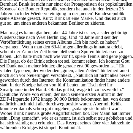
Bernhard Brink ist nicht nur einer der Protagonisten des popkulturellen
Kosmos‘ der Bonner Republik, sondern hat auch in den letzten 25
Jahren nach der Wiedervereinigung in der ‚neuen‘ Bundesrepublik
seine Akzente gesetzt. Kurz: Brink ist eine Marke. Und das ist auch
gut so, um einen anderen bekannten Berliner zu zitieren.
Man mag es kaum glauben, aber 44 Jahre ist es her, als der gebürtige
Niedersachse nach West-Berlin zog. Und 40 Jahre sind seit der
Veröffentlichung seines ersten Albums „Ich bin noch zu haben“
vergangen. Wenn man den 63-Jährigen allerdings in natura erlebt,
scheint der Zahn der Zeit keine bleibenden Spuren hinterlassen zu
haben. „Ich halte mich nach wie vor fit, spiele Tennis und gehe joggen.
Die Frage, ob der Brink schon tot sei, kommt selten. Ich komme Gott
sei Dank nach meiner Mutter, die gerade erst 90 geworden ist.“ Ein
vitaler Typ eben, der weder den „guten, alten Zeiten“ hinterhertrauert
noch sich vor Neuerungen verschließt. „Natürlich ist nicht alles besser
geworden durch das Internet, die Kommunikation findet heute anders
statt. In der Kneipe haben von fünf Leuten am Tisch drei ihr
Smartphone in der Hand. Ob das gut ist, wage ich zu bezweifeln.“
Deutliche Worte von einem, der nach seinem ersten Auftritt in der
ZDF-Hitparade 1972 knapp 30.000 Briefe bekommen hat, von denen
natürlich auch nicht alle durchweg positiv waren. Aber mit Kritik
konnte er damals schon gut umgehen, „solange sie fundiert war“.
Wobei Brink niemals große Angriffsflächen bot. Der Mann hat immer
sein „Ding gemacht“, wie er es nennt, ist sich selbst treu geblieben und
hat sich ständig neu erfunden. Das Rezept seines über vier Jahrzehnte
währenden Erfolges ist simpel: Kontinuität.