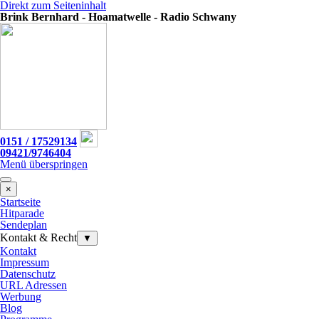
Direkt zum Seiteninhalt
Brink Bernhard - Hoamatwelle - Radio Schwany
0151 / 17529134
09421/9746404
Menü überspringen
×
Startseite
Hitparade
Sendeplan
Kontakt & Recht
▼
Kontakt
Impressum
Datenschutz
URL Adressen
Werbung
Blog