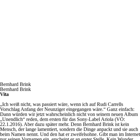
Bernhard Brink
Bernhard Brink
Vita
„Ich weiß nicht, was passiert wäre, wenn ich auf Rudi Carrells
Vorschlag Anfang der Neunziger eingegangen wäre.“ Ganz einfach:
Dann würden wir jetzt wahrscheinlich nicht von seinem neuen Album
„Unendlich“ reden, dem ersten für das Sony-Label Ariola (VÖ:
22.1.2016). Aber dazu später mehr. Denn Bernhard Brink ist kein
Mensch, der lange lamentiert, sondern die Dinge anpackt und sie auch
beim Namen nennt. Und den hat er zweifelsohne. Gibt man im Internet
nur seinen Vornamen ein, erscheint er an erster Stelle. Kein Wunder,