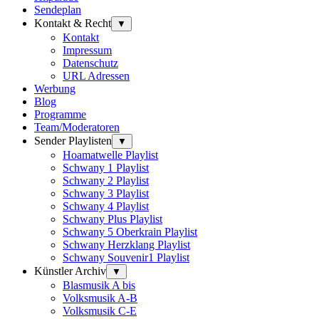
Sendeplan
Kontakt & Recht
▼
Kontakt
Impressum
Datenschutz
URL Adressen
Werbung
Blog
Programme
Team/Moderatoren
Sender Playlisten
▼
Hoamatwelle Playlist
Schwany 1 Playlist
Schwany 2 Playlist
Schwany 3 Playlist
Schwany 4 Playlist
Schwany Plus Playlist
Schwany 5 Oberkrain Playlist
Schwany Herzklang Playlist
Schwany Souvenir1 Playlist
Künstler Archiv
▼
Blasmusik A bis
Volksmusik A-B
Volksmusik C-E