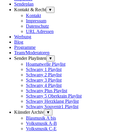
Sendeplan
Kontakt & Recht
▼
Kontakt
Impressum
Datenschutz
URL Adressen
Werbung
Blog
Programme
Team/Moderatoren
Sender Playlisten
▼
Hoamatwelle Playlist
Schwany 1 Playlist
Schwany 2 Playlist
Schwany 3 Playlist
Schwany 4 Playlist
Schwany Plus Playlist
Schwany 5 Oberkrain Playlist
Schwany Herzklang Playlist
Schwany Souvenir1 Playlist
Künstler Archiv
▼
Blasmusik A bis
Volksmusik A-B
Volksmusik C-E