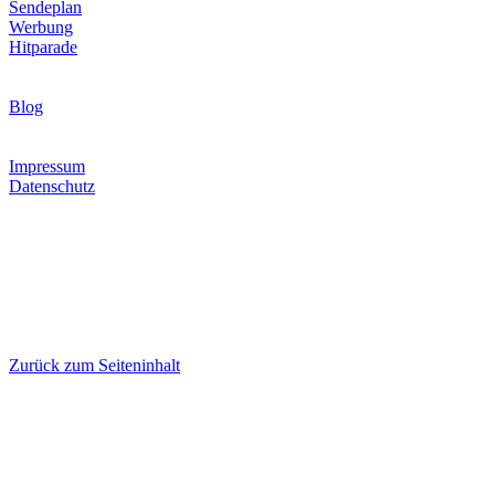
Sendeplan
Werbung
Hitparade
News & Programm-Highlights
Blog
Infos & Rechtliches
Impressum
Datenschutz
Hoamatwelle – Radio Schwany steht für die wohl größte
Musikauswahl in der Volksmusik- und Schlagerwelt: 16
verschiedene Programme mit Volksmusik, Schlager, Blasmusik,
Country, internationalen Hits sowie eigenen Märchen- und
Kinderprogrammen. Modern, herzlich und volksnah – Radio für
alle, die echte Musikvielfalt lieben.
© Hoamatwelle – Radio Schwany. Alle Rechte vorbehalten.
Erstellt mit
WebSite X5
Zurück zum Seiteninhalt