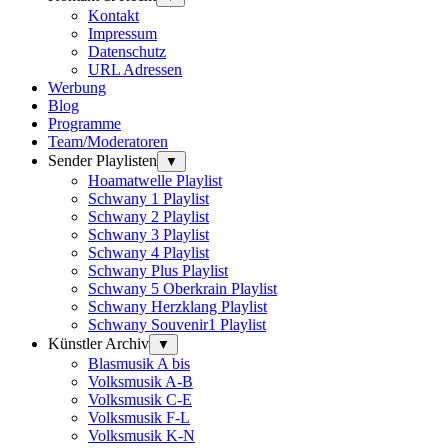
Kontakt
Impressum
Datenschutz
URL Adressen
Werbung
Blog
Programme
Team/Moderatoren
Sender Playlisten
▼
Hoamatwelle Playlist
Schwany 1 Playlist
Schwany 2 Playlist
Schwany 3 Playlist
Schwany 4 Playlist
Schwany Plus Playlist
Schwany 5 Oberkrain Playlist
Schwany Herzklang Playlist
Schwany Souvenir1 Playlist
Künstler Archiv
▼
Blasmusik A bis
Volksmusik A-B
Volksmusik C-E
Volksmusik F-L
Volksmusik K-N