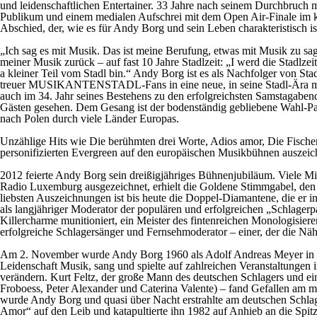
und leidenschaftlichen Entertainer. 33 Jahre nach seinem Durchbruch
Publikum und einem medialen Aufschrei mit dem Open Air-Finale im k
Abschied, der, wie es für Andy Borg und sein Leben charakteristisch i
„Ich sag es mit Musik. Das ist meine Berufung, etwas mit Musik zu sage
meiner Musik zurück – auf fast 10 Jahre Stadlzeit: „I werd die Stadlze
a kleiner Teil vom Stadl bin.“ Andy Borg ist es als Nachfolger von 
treuer MUSIKANTENSTADL-Fans in eine neue, in seine Stadl-Ära mi
auch im 34. Jahr seines Bestehens zu den erfolgreichsten Samstagab
Gästen gesehen. Dem Gesang ist der bodenständig gebliebene Wahl-Passau
nach Polen durch viele Länder Europas.
Unzählige Hits wie Die berühmten drei Worte, Adios amor, Die Fischer
personifizierten Evergreen auf den europäischen Musikbühnen auszeich
2012 feierte Andy Borg sein dreißigjähriges Bühnenjubiläum. Viele Mi
Radio Luxemburg ausgezeichnet, erhielt die Goldene Stimmgabel, den 
liebsten Auszeichnungen ist bis heute die Doppel-Diamantene, die er 
als langjähriger Moderator der populären und erfolgreichen „Schlage
Killercharme munitioniert, ein Meister des fintenreichen Monologisie
erfolgreiche Schlagersänger und Fernsehmoderator – einer, der die 
Am 2. November wurde Andy Borg 1960 als Adolf Andreas Meyer in Wie
Leidenschaft Musik, sang und spielte auf zahlreichen Veranstaltunge
verändern. Kurt Feltz, der große Mann des deutschen Schlagers und ein
Froboess, Peter Alexander und Caterina Valente) – fand Gefallen am 
wurde Andy Borg und quasi über Nacht erstrahlte am deutschen Schlag
Amor“ auf den Leib und katapultierte ihn 1982 auf Anhieb an die Spit