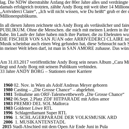
lag. Die NDW überstrahlte Anfang der 80er Jahre alles und verdräng
damals erfolgreich trotzten, zählte Andy Borg mit weit über 14 Mill
„Arrividerci Claire“, „Ich will nicht wissen, wie Du heißt“ grub er d
Millionenpublikums.
In all diesen Jahren zeichnete sich Andy Borg als verlässlicher und fa
PUBLIKUM. Ohne die Menschen. die mich mit meinen Liedern in ihr Leb
habe. Im Laufe der Jahre haben mich ihre Partner, die zu Eheleuten 
DIE FISCHER VON SAN JUAN oder ARRIVEDERCI CLAIRE ist Andy Borg 
Musik scheinbar auch einen Weg gefunden hat, diese Sehnsucht nach So
in meiner Welt leben darf, ist man in SAN AMORE zuhause. Das wüns
Am 31.03.2017 veröffentlichte Andy Borg sein neues Album „Cara Mia“
liegt und Andy Borg mit seinem Publikum verbinden.
33 Jahre ANDY BORG – Stationen einer Karriere
1960
02. Nov. in Wien als Adolf Andreas Meyer geboren
1980
Casting – „Die Grosse Chance“ – abgelehnt.
1981
Teilnahme am ORF-Talentwettbewerb „Die Grosse Chance“
1982
06.Sept. 2.Platz ZDF HITPARADE mit Adios amor
1983
PREMIO DEL SOL Mallorca
1983
Goldener Löwe RTL
1996
Schlagerdiamant Super RTL
1996
1. SCHLAGERPARADE DER VOLKSMUSIK ARD
2006
1. MUSIKANTENSTADL
2015
Stadl-Abschied mit dem Open Air Ende Juni in Pula