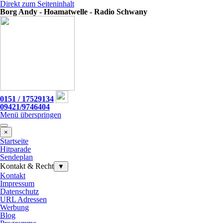
Direkt zum Seiteninhalt
Borg Andy - Hoamatwelle - Radio Schwany
0151 / 17529134
09421/9746404
Menü überspringen
×
Startseite
Hitparade
Sendeplan
Kontakt & Recht
▼
Kontakt
Impressum
Datenschutz
URL Adressen
Werbung
Blog