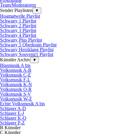
Programme
Team/Moderatoren
Sender Playlisten
▼
Hoamatwelle Playlist
Schwany 1 Playlist
Schwany 2 Playlist
Schwany 3 Playlist
Schwany 4 Playlist
Schwany Plus Playlist
Schwany 5 Oberkrain Playlist
Schwany Herzklang Playlist
Schwany Souvenir1 Playlist
Künstler Archiv
▼
Blasmusik A bis
Volksmusik A-B
Volksmusik C-E
Volksmusik F-L
Volksmusik K-N
Volksmusik O-R
Volksmusik S-V
Volksmusik W-Z
Echte Volksmusik A bis
Schlager A-D
Schlager E-J
Schlager K-O
Schlager P-Z
B Künstler
C Künstler