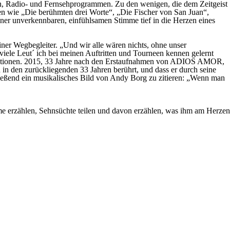
en, Radio- und Fernsehprogrammen. Zu den wenigen, die dem Zeitgeist
en wie „Die berühmten drei Worte“, „Die Fischer von San Juan“,
einer unverkennbaren, einfühlsamen Stimme tief in die Herzen eines
einer Wegbegleiter. „Und wir alle wären nichts, ohne unser
ele Leut´ ich bei meinen Auftritten und Tourneen kennen gelernt
enerationen. 2015, 33 Jahre nach den Erstaufnahmen von ADIOS AMOR,
n zurückliegenden 33 Jahren berührt, und dass er durch seine
ließend ein musikalisches Bild von Andy Borg zu zitieren: „Wenn man
e erzählen, Sehnsüchte teilen und davon erzählen, was ihm am Herzen