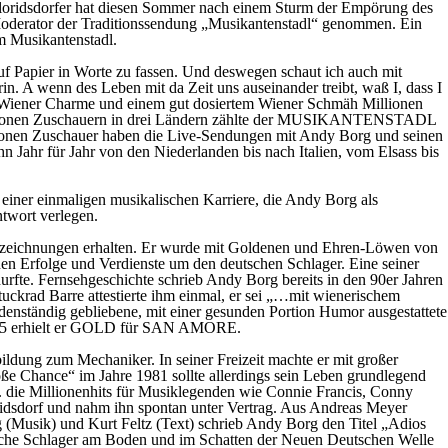
 Floridsdorfer hat diesen Sommer nach einem Sturm der Empörung des
 Moderator der Traditionssendung „Musikantenstadl“ genommen. Ein
em Musikantenstadl.
auf Papier in Worte zu fassen. Und deswegen schaut ich auch mit
in. A wenn des Leben mit da Zeit uns auseinander treibt, waß I, dass I
nem Wiener Charme und einem gut dosiertem Wiener Schmäh Millionen
Millionen Zuschauern in drei Ländern zählte der MUSIKANTENSTADL
lionen Zuschauer haben die Live-Sendungen mit Andy Borg und seinen
hn Jahr für Jahr von den Niederlanden bis nach Italien, vom Elsass bis
einer einmaligen musikalischen Karriere, die Andy Borg als
ntwort verlegen.
nauszeichnungen erhalten. Er wurde mit Goldenen und Ehren-Löwen von
en Erfolge und Verdienste um den deutschen Schlager. Eine seiner
rfte. Fernsehgeschichte schrieb Andy Borg bereits in den 90er Jahren
ckrad Barre attestierte ihm einmal, er sei „…mit wienerischem
denständig gebliebene, mit einer gesunden Portion Humor ausgestattete
 2015 erhielt er GOLD für SAN AMORE.
dung zum Mechaniker. In seiner Freizeit machte er mit großer
e Chance“ im Jahre 1981 sollte allerdings sein Leben grundlegend
.a. die Millionenhits für Musiklegenden wie Connie Francis, Conny
ridsdorf und nahm ihn spontan unter Vertrag. Aus Andreas Meyer
 (Musik) und Kurt Feltz (Text) schrieb Andy Borg den Titel „Adios
eutsche Schlager am Boden und im Schatten der Neuen Deutschen Welle