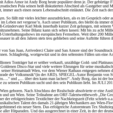
 mit Adios Amor ist Andy Borg heute populärer denn je. Der gebürtige
roatischen Pula seinen heiß diskutierten Abschied als Gastgeber und
st, immer auch einen neuen Lebensabschnitt einläutet. Die Zeit nach d
n. So fällt mir vieles leichter auszudrücken, als es im Gespräch oder 
it im Leben net vergesse’n. Auch unser Publikum, des bleibt da immer dr
Stadl-Gründervater Karl Moik innerhalb kurzer Zeit gelungen, mit sei
tzunehmen. Seine Bilanz kann sich sehen lassen: Mit bis zu acht 
end-Unterhaltungsshows im europäischen Fernsehen. Weit über 200 Mil
er in all den Jahren stets treu geblieben und seine Auftritte führen i
 von San Juan, Arrivederci Claire und San Amore sind der Soundtrack 
nen. Schlagfertig, wortgewitzt und in den seltensten Fällen um eine A
llionen Tonträger hat er seither verkauft, unzählige Gold- und Plati
Goldenen Disco-Star und viele weitere Ehrungen für seine musikalisch
in seiner Heimatstadt Wien, vor dem Wiener Rathaus entgegen nehmen du
rparade der Volksmusik“(in der ARD). SPIEGEL-Autor Benjamin von Stu
rens….“ und „… über den kann man lachen!“. Andy Borg, das ist der bo
Nähe zu seinem Publikum sucht und den sein Publikum liebt. Im JULI
n geboren. Nach Abschluss der Realschule absolvierte er eine Ausbil
n in und um Wien. Seine Teilnahme am ORF-Talentwettbewerb „Die Groß
er der erfolgreichsten Textdichter der Nachkriegszeit (Feltz schrieb u
musikalischen Talent des damals 21-jährigen Mechanikers aus Wien-Flo
erhimmel ein neuer Stern. Das erfolgreiche Autorenteam Tex Shultzieg
ze aller Hitparaden. Und das ausgerechnet in einer Zeit, in der der d