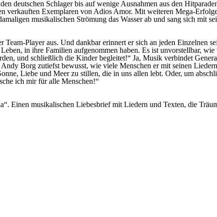
te den deutschen Schlager bis auf wenige Ausnahmen aus den Hitparad
ionen verkauften Exemplaren von Adios Amor. Mit weiteren Mega-Erfolg
er damaligen musikalischen Strömung das Wasser ab und sang sich mit s
irer Team-Player aus. Und dankbar erinnert er sich an jeden Einzelnen s
en, in ihre Familien aufgenommen haben. Es ist unvorstellbar, wie vi
wurden, und schließlich die Kinder begleitet!“ Ja, Musik verbindet G
zutiefst bewusst, wie viele Menschen er mit seinen Liedern in de
nne, Liebe und Meer zu stillen, die in uns allen lebt. Oder, um absch
che ich mir für alle Menschen!“
. Einen musikalischen Liebesbrief mit Liedern und Texten, die Träum